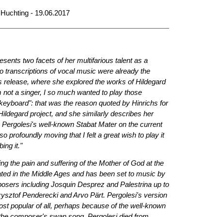
 Huchting - 19.06.2017
sents two facets of her multifarious talent as a
no transcriptions of vocal music were already the
s release, where she explored the works of Hildegard
 not a singer, I so much wanted to play those
keyboard": that was the reason quoted by Hinrichs for
Hildegard project, and she similarly describes her
g Pergolesi's well-known Stabat Mater on the current
so profoundly moving that I felt a great wish to play it
ing it."
 the pain and suffering of the Mother of God at the
nated in the Middle Ages and has been set to music by
osers including Josquin Desprez and Palestrina up to
zysztof Penderecki and Arvo Pärt. Pergolesi's version
st popular of all, perhaps because of the well-known
s the composer's swan song. Pergolesi died from