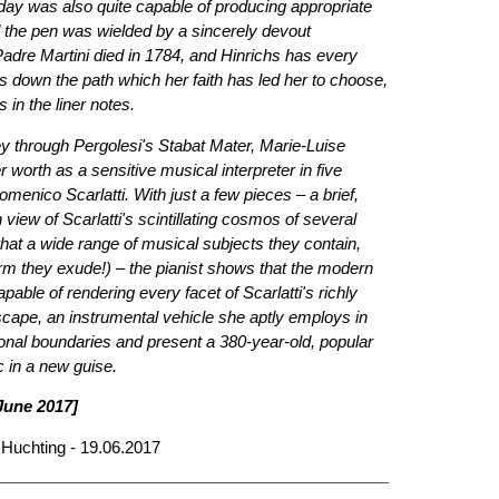
s day was also quite capable of producing appropriate
 the pen was wielded by a sincerely devout
adre Martini died in 1784, and Hinrichs has every
ers down the path which her faith has led her to choose,
 in the liner notes.
ney through Pergolesi's Stabat Mater, Marie-Luise
 worth as a sensitive musical interpreter in five
enico Scarlatti. With just a few pieces – a brief,
 view of Scarlatti's scintillating cosmos of several
at a wide range of musical subjects they contain,
rm they exude!) – the pianist shows that the modern
apable of rendering every facet of Scarlatti's richly
cape, an instrumental vehicle she aptly employs in
onal boundaries and present a 380-year-old, popular
c in a new guise.
June 2017]
 Huchting - 19.06.2017