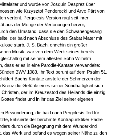
ittelalter und wurde von Josquin Desprez über
genossen wie Krzysztof Penderecki und Arvo Pärt von
n vertont. Pergolesis Version ragt seit ihrer
tät aus der Menge der Vertonungen hervor,
durch den Umstand, dass sie den Schwanengesang
llte, der bald nach Abschluss des Stabat Mater mit
ulose starb. J. S. Bach, ohnehin ein großer
ischen Musik, war von dem Werk seines bereits
gleichaltrig mit seinem ältesten Sohn Wilhelm
, dass er es in eine Parodie-Kantate verwandelte:
 Sünden BWV 1083. Ihr Text beruht auf dem Psalm 51,
hildert Bachs Kantate anstelle der Schmerzen der
 Kreuz die Gefühle eines seiner Sündhaftigkeit sich
 Christen, der im Kreuzestod des Heilands die einzig
ttes findet und in ihr das Ziel seiner eigenen
en Bewunderung, die bald nach Pergolesis Tod für
tzte, kritisierte der berühmte Kontrapunktiker Padre
sonders durch die Begegnung mit dem Wunderkind
st, das Werk und befand es wegen seiner Nähe zu den