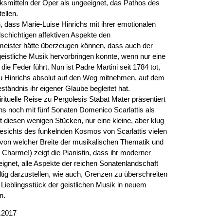
smitteln der Oper als ungeeignet, das Pathos des
ellen.
, dass Marie-Luise Hinrichs mit ihrer emotionalen
lschichtigen affektiven Aspekte den
meister hätte überzeugen können, dass auch der
t geistliche Musik hervorbringen konnte, wenn nur eine
die Feder führt. Nun ist Padre Martini seit 1784 tot,
u Hinrichs absolut auf den Weg mitnehmen, auf dem
tändnis ihr eigener Glaube begleitet hat.
rituelle Reise zu Pergolesis Stabat Mater präsentiert
hs noch mit fünf Sonaten Domenico Scarlattis als
it diesen wenigen Stücken, nur eine kleine, aber klug
esichts des funkelnden Kosmos von Scarlattis vielen
von welcher Breite der musikalischen Thematik und
Charme!) zeigt die Pianistin, dass ihr moderner
eignet, alle Aspekte der reichen Sonatenlandschaft
tig darzustellen, wie auch, Grenzen zu überschreiten
 Lieblingsstück der geistlichen Musik in neuem
n.
.2017