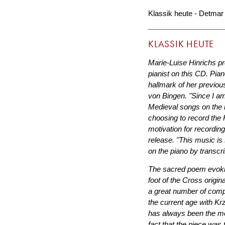
Klassik heute - Detmar
KLASSIK HEUTE
Marie-Luise Hinrichs pre
pianist on this CD. Pia
hallmark of her previou
von Bingen. "Since I am
Medieval songs on the 
choosing to record the 
motivation for recordin
release. "This music is 
on the piano by transcrib
The sacred poem evoking
foot of the Cross origi
a great number of comp
the current age with Kr
has always been the mo
fact that the piece wa