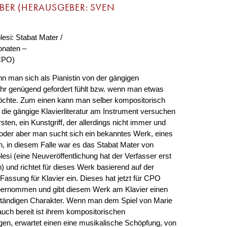
BER (HERAUSGEBER: SVEN
lesi: Stabat Mater /
onaten –
(CPO)
 man sich als Pianistin von der gängigen
mehr genügend gefordert fühlt bzw. wenn man etwas
öchte. Zum einen kann man selber kompositorisch
 die gängige Klavierliteratur am Instrument versuchen
sten, ein Kunstgriff, der allerdings nicht immer und
t oder aber man sucht sich ein bekanntes Werk, eines
 in diesem Falle war es das Stabat Mater von
lesi (eine Neuveröffentlichung hat der Verfasser erst
 und richtet für dieses Werk basierend auf der
assung für Klavier ein. Dieses hat jetzt für CPO
übernommen und gibt diesem Werk am Klavier einen
ständigen Charakter. Wenn man dem Spiel von Marie
 auch bereit ist ihrem kompositorischen
folgen, erwartet einen eine musikalische Schöpfung, von