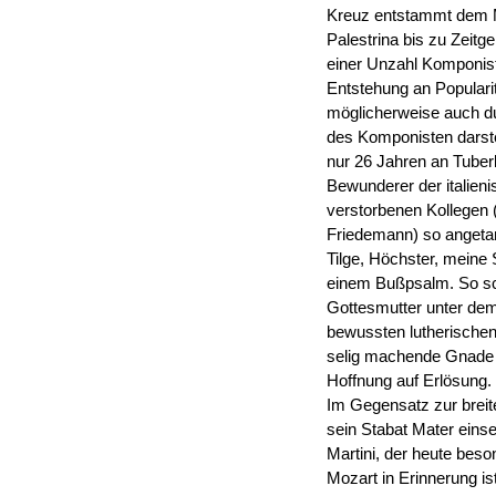
Kreuz entstammt dem M
Palestrina bis zu Zeit
einer Unzahl Komponiste
Entstehung an Populari
möglicherweise auch 
des Komponisten darste
nur 26 Jahren an Tuberk
Bewunderer der italien
verstorbenen Kollegen (
Friedemann) so angetan
Tilge, Höchster, meine
einem Bußpsalm. So sc
Gottesmutter unter dem
bewussten lutherischen
selig machende Gnade Go
Hoffnung auf Erlösung.
Im Gegensatz zur breit
sein Stabat Mater einse
Martini, der heute be
Mozart in Erinnerung i