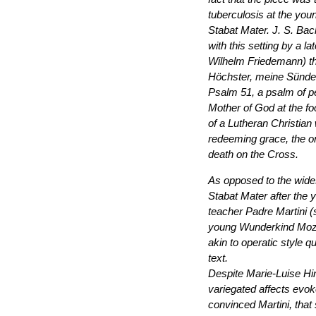
tuberculosis at the youn
Stabat Mater. J. S. Bac
with this setting by a l
Wilhelm Friedemann) tha
Höchster, meine Sünden
Psalm 51, a psalm of pe
Mother of God at the fo
of a Lutheran Christian 
redeeming grace, the onl
death on the Cross.
As opposed to the wide
Stabat Mater after the
teacher Padre Martini (
young Wunderkind Mozart
akin to operatic style q
text.
Despite Marie-Luise Hinr
variegated affects evok
convinced Martini, that