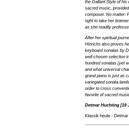
the Gallant Style of hi
sacred music, provided
composer. No matter: P
right to take her listen
as she readily professes
After her spiritual jour
Hinrichs also proves her
keyboard sonatas by Dom
well-chosen selection in
hundred sonatas (yet wh
and what universal cha
grand piano is just as c
variegated sonata lands
order to cross conventi
favorite of sacred musi
Detmar Huchting [19 
Klassik heute - Detmar