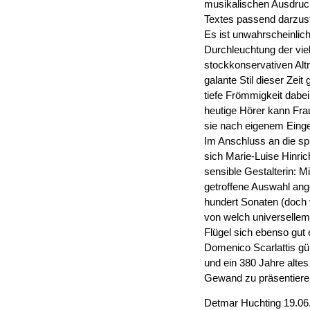
musikalischen Ausdruck
Textes passend darzust
Es ist unwahrscheinlich
Durchleuchtung der vie
stockkonservativen Alt
galante Stil dieser Zei
tiefe Frömmigkeit dabei 
heutige Hörer kann Fra
sie nach eigenem Einges
Im Anschluss an die spi
sich Marie-Luise Hinric
sensible Gestalterin: M
getroffene Auswahl ang
hundert Sonaten (doch 
von welch universellem 
Flügel sich ebenso gut 
Domenico Scarlattis gül
und ein 380 Jahre altes
Gewand zu präsentiere
Detmar Huchting 19.06