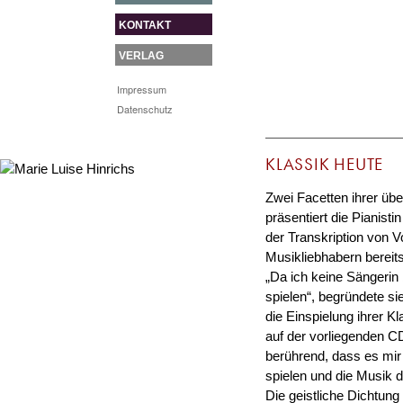
KONTAKT
VERLAG
Impressum
Datenschutz
KLASSIK HEUTE
Zwei Facetten ihrer übe
präsentiert die Pianist
der Transkription von V
Musikliebhabern bereit
„Da ich keine Sängerin 
spielen“, begründete si
die Einspielung ihrer K
auf der vorliegenden CD
berührend, dass es mir
spielen und die Musik 
Die geistliche Dichtun