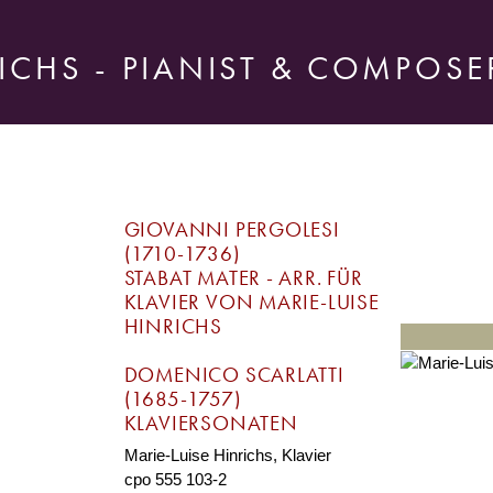
ICHS - PIANIST & COMPOSE
GIOVANNI PERGOLESI
(1710-1736)
STABAT MATER - ARR. FÜR
KLAVIER VON MARIE-LUISE
HINRICHS
DOMENICO SCARLATTI
(1685-1757)
KLAVIERSONATEN
Marie-Luise Hinrichs, Klavier
cpo 555 103-2