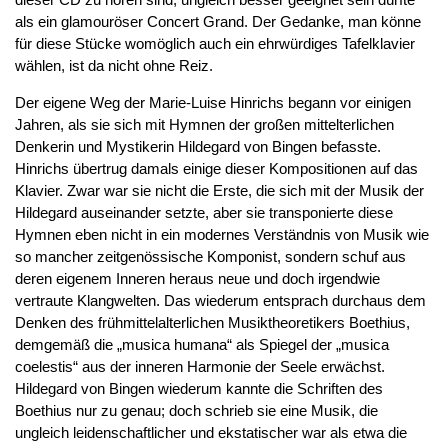
dieser CD zu hören sind, ungleich besser geeignet sein dürfte
als ein glamouröser Concert Grand. Der Gedanke, man könne
für diese Stücke womöglich auch ein ehrwürdiges Tafelklavier
wählen, ist da nicht ohne Reiz.
Der eigene Weg der Marie-Luise Hinrichs begann vor einigen
Jahren, als sie sich mit Hymnen der großen mittelterlichen
Denkerin und Mystikerin Hildegard von Bingen befasste.
Hinrichs übertrug damals einige dieser Kompositionen auf das
Klavier. Zwar war sie nicht die Erste, die sich mit der Musik der
Hildegard auseinander setzte, aber sie transponierte diese
Hymnen eben nicht in ein modernes Verständnis von Musik wie
so mancher zeitgenössische Komponist, sondern schuf aus
deren eigenem Inneren heraus neue und doch irgendwie
vertraute Klangwelten. Das wiederum entsprach durchaus dem
Denken des frühmittelalterlichen Musiktheoretikers Boethius,
demgemäß die „musica humana“ als Spiegel der „musica
coelestis“ aus der inneren Harmonie der Seele erwächst.
Hildegard von Bingen wiederum kannte die Schriften des
Boethius nur zu genau; doch schrieb sie eine Musik, die
ungleich leidenschaftlicher und ekstatischer war als etwa die