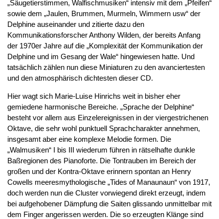
„Säugetierstimmen, Walfischmusiken“ intensiv mit dem „Pfeifen“
sowie dem „Jaulen, Brummen, Murmeln, Wimmern usw“ der
Delphine auseinander und zitierte dazu den
Kommunikationsforscher Anthony Wilden, der bereits Anfang
der 1970er Jahre auf die „Komplexität der Kommunikation der
Delphine und im Gesang der Wale“ hingewiesen hatte. Und
tatsächlich zählen nun diese Miniaturen zu den avanciertesten
und den atmosphärisch dichtesten dieser CD.
Hier wagt sich Marie-Luise Hinrichs weit in bisher eher
gemiedene harmonische Bereiche. „Sprache der Delphine“
besteht vor allem aus Einzelereignissen in der viergestrichenen
Oktave, die sehr wohl punktuell Sprachcharakter annehmen,
insgesamt aber eine komplexe Melodie formen. Die
„Walmusiken“ I bis III wiederum führen in rätselhafte dunkle
Baßregionen des Pianoforte. Die Tontrauben im Bereich der
großen und der Kontra-Oktave erinnern spontan an Henry
Cowells meeresmythologische „Tides of Manaunaun“ von 1917,
doch werden nun die Cluster vorwiegend direkt erzeugt, indem
bei aufgehobener Dämpfung die Saiten glissando unmittelbar mit
dem Finger angerissen werden. Die so erzeugten Klänge sind