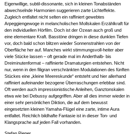
Eigenwillige, subtil-dissonante, sich in kleinen Tonabständen
abwechselnde Harmonien suggerieren zarte Lichteffekte.
Zugleich entfaltet nicht selten ein raffiniert gewebtes
Arpeggiengewoge in melancholischen Mollskalen Erzählkraft für
den individuellen Hörfilm. Doch ist der Ozean auch groß und
eine elementare Kraft. Basstöne dringen in diese dunklen Tiefen
vor, doch bald schon blitzen wieder Sonnenstrahlen von der
Oberfläche her auf. Manches wirkt stimmungsvoll-heiter aber
viele Stücke lassen – oft gerade mal im Anderthalb- bis
Dreiminutenformat – raffinierte Dramaturgien entstehen. Nicht
nur, wenn in den filigran verschränkten Modulationen des fünften
Stückes eine „kleine Meereskunde“ entsteht und hier allerhand
raffiniert aufeinander bezogene Überraschungen erlebbar sind.
Oft werden auch impressionistische Anleihen, Ganztonskalen
etwa wie bei Debussy aufgegriffen. Aber all dies immer wieder in
einer sehr persönlichen Diktion, die auf dem bewusst
eingesetzten kleinen Yamaha-Flügel eine zarte, intime Aura
entfaltet. Reichlich bildhafte Fantasie ist in dieser Ton- und
Klangsprache auf jeden Fall vorhanden.
Stefan Pieper